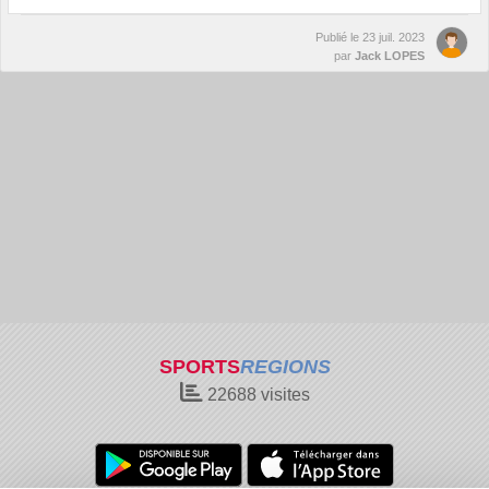
Publié le
23 juil. 2023
par
Jack LOPES
SPORTS
REGIONS
22688
visites